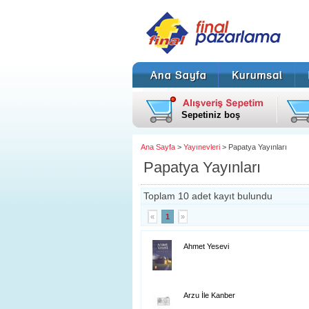
Sepetiniz boş
Ana Sayfa
>
Yayınevleri
> Papatya Yayınları
Papatya Yayınları
Toplam 10 adet kayıt bulundu
«
1
»
Ahmet Yesevi
Arzu İle Kanber