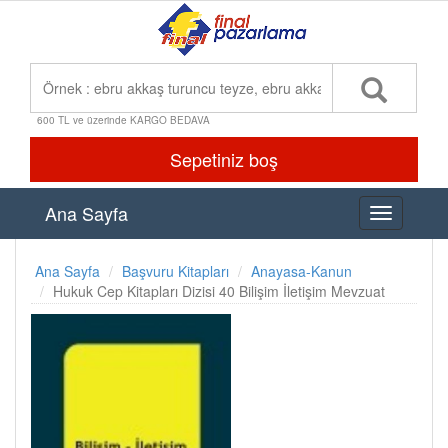
600 TL ve üzerinde KARGO BEDAVA
Sepetiniz boş
Ana Sayfa
Toggle
navigation
Ana Sayfa
Başvuru Kitapları
Anayasa-Kanun
Hukuk Cep Kitapları Dizisi 40 Bilişim İletişim Mevzuat