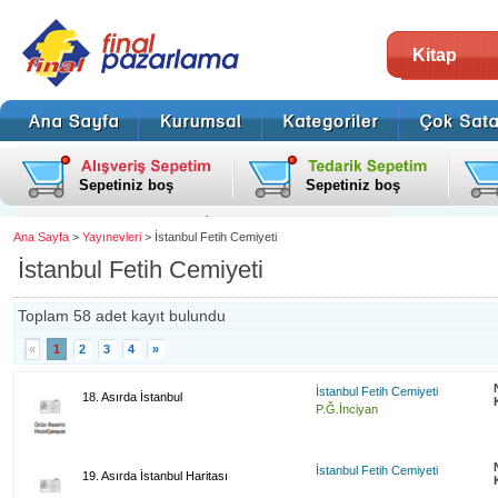
Kitap
Sepetiniz boş
Sepetiniz boş
Ana Sayfa
>
Yayınevleri
> İstanbul Fetih Cemiyeti
İstanbul Fetih Cemiyeti
Toplam 58 adet kayıt bulundu
«
1
2
3
4
»
İstanbul Fetih Cemiyeti
18. Asırda İstanbul
P.Ğ.İnciyan
İstanbul Fetih Cemiyeti
19. Asırda İstanbul Haritası