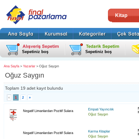
Kitap
Sepetiniz boş
Sepetiniz boş
Ana Sayfa
>
Yazarlar
> Oğuz Saygın
Oğuz Saygın
Toplam 19 adet kayıt bulundu
«
1
2
»
Empati Yayıncılık
Negatif Limanlardan Pozitif Sulara
Oğuz Saygın
Karma Kitaplar
Negatif Limanlardan Pozitif Sulara
Oğuz Saygın