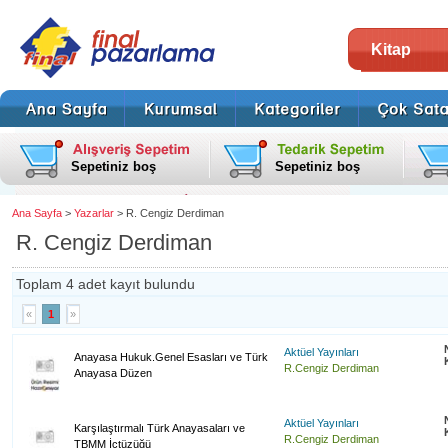
Kitap
Sepetiniz boş
Sepetiniz boş
Ana Sayfa
>
Yazarlar
> R. Cengiz Derdiman
R. Cengiz Derdiman
Toplam 4 adet kayıt bulundu
«
1
»
Aktüel Yayınları
Anayasa Hukuk.Genel Esasları ve Türk
R.Cengiz Derdiman
Anayasa Düzen
Aktüel Yayınları
Karşılaştırmalı Türk Anayasaları ve
R.Cengiz Derdiman
TBMM İçtüzüğü