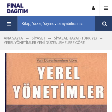
ANA SAYFA
SIYASET
SIYASAL HAYAT (TÜRKIYE)
YEREL YÖNETIMLER YENI DÜZENLEMELERE GÖRE