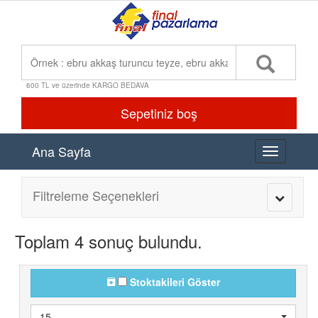
600 TL ve üzerinde KARGO BEDAVA
Sepetiniz boş
Ana Sayfa
Toggle
navigation
Filtreleme Seçenekleri
Toggle
navigatio
Toplam 4 sonuç bulundu.
Stoktakileri Göster
15