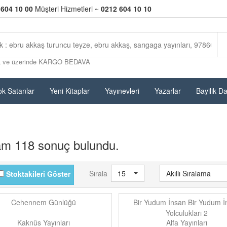
 604 10 00
Müşteri Hizmetleri ~
0212 604 10 10
L ve üzerinde KARGO BEDAVA
k Satanlar
Yeni Kitaplar
Yayınevleri
Yazarlar
Bayilik D
am 118 sonuç bulundu.
Sırala
15
Akıllı Sıralama
Stoktakileri Göster
Cehennem Günlüğü
Bir Yudum İnsan Bir Yudum İ
Yolculukları 2
Kaknüs Yayınları
Alfa Yayınları