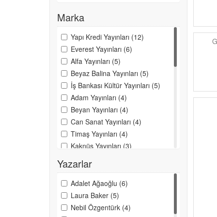
Marka
Yapı Kredi Yayınları (12)
G
Everest Yayınları (6)
Alfa Yayınları (5)
Beyaz Balina Yayınları (5)
İş Bankası Kültür Yayınları (5)
Adam Yayınları (4)
Beyan Yayınları (4)
Can Sanat Yayınları (4)
Timaş Yayınları (4)
Kaknüs Yayınları (3)
Nesil Yayınları (3)
Yazarlar
O Kitaplar (3)
A.P.R.I.L Yayıncılık (2)
Adalet Ağaoğlu (6)
Artemis Yayınları (2)
Laura Baker (5)
Bulut Yayınları (2)
Nebil Özgentürk (4)