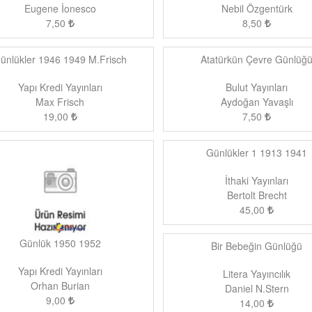
Eugene İonesco
Nebil Özgentürk
7,50
8,50
ünlükler 1946 1949 M.Frisch
Atatürkün Çevre Günlüğ
Yapı Kredi Yayınları
Bulut Yayınları
Max Frisch
Aydoğan Yavaşlı
19,00
7,50
Günlükler 1 1913 1941
İthaki Yayınları
Bertolt Brecht
45,00
Günlük 1950 1952
Bir Bebeğin Günlüğü
Yapı Kredi Yayınları
Litera Yayıncılık
Orhan Burian
Daniel N.Stern
9,00
14,00