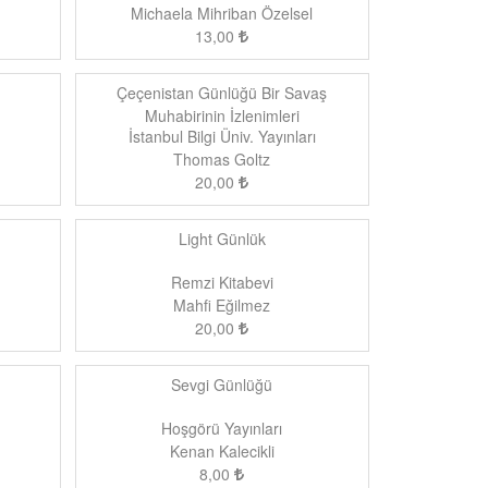
Michaela Mihriban Özelsel
13,00
ü
Çeçenistan Günlüğü Bir Savaş
Muhabirinin İzlenimleri
İstanbul Bilgi Üniv. Yayınları
Thomas Goltz
20,00
Light Günlük
Remzi Kitabevi
Mahfi Eğilmez
20,00
Sevgi Günlüğü
Hoşgörü Yayınları
Kenan Kalecikli
8,00