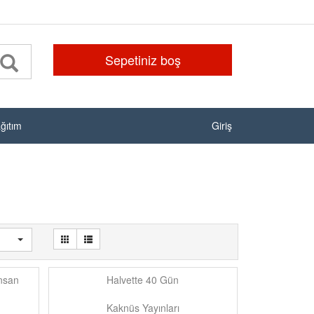
Sepetiniz boş
ağıtım
Giriş
nsan
Halvette 40 Gün
Kaknüs Yayınları