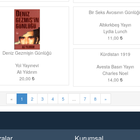
Bir Seks Avcısının Günlüğ
Altıkırkbeş Yayın
Lydia Lunch
11,00
Deniz Gezmişin Günlüğü
Kürdistan 1919
Yol Yayınevi
Avesta Basın Yayın
Ali Yıldırım
Charles Noel
20,00
14,00
«
1
2
3
4
5
...
7
8
»
ralar
Kurumsal