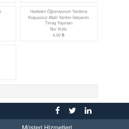
ü
Hadisleri Öğreniyorum Yardıma
Koşuyoruz Allah Yardım İsteyenin
Timaş Yayınları
Yardımına Koşulmasını Sever
Nur Kutlu
4,00
Müşteri Hizmetleri