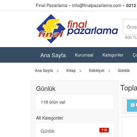
Final Pazarlama ~
info@finalpazarlama.com
~
0212
600 T
Ana Sayfa
Kurumsal
Kategoriler
Ço
Ana Sayfa
Kitap
Edebiyat
Günlük
Topl
Günlük
118 ürün var
Alt Kategoriler
118
Günlük