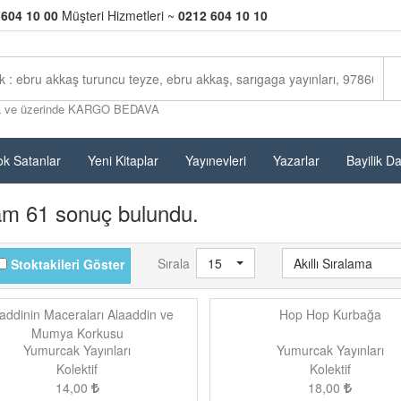
 604 10 00
Müşteri Hizmetleri ~
0212 604 10 10
L ve üzerinde KARGO BEDAVA
k Satanlar
Yeni Kitaplar
Yayınevleri
Yazarlar
Bayilik D
am 61 sonuç bulundu.
Sırala
15
Akıllı Sıralama
Stoktakileri Göster
addinin Maceraları Alaaddin ve
Hop Hop Kurbağa
Mumya Korkusu
Yumurcak Yayınları
Yumurcak Yayınları
Kolektif
Kolektif
14,00
18,00