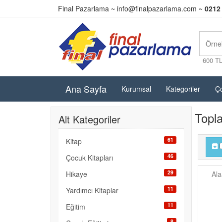
Final Pazarlama ~
info@finalpazarlama.com
~
0212
600 T
Ana Sayfa
Kurumsal
Kategoriler
Ço
Topl
Alt Kategoriler
61
Kitap
46
Çocuk Kitapları
29
Hikaye
Ala
11
Yardımcı Kitaplar
11
Eğitim
8