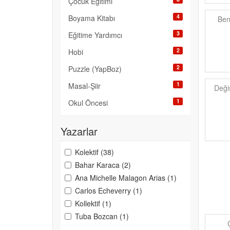
Çocuk Eğitimi
4
Boyama Kitabı
Ben
3
Eğitime Yardımcı
2
Hobi
2
Puzzle (YapBoz)
1
Masal-Şiir
Deği
1
Okul Öncesi
Yazarlar
Kolektif (38)
Bahar Karaca (2)
Ana Michelle Malagon Arias (1)
Carlos Echeverry (1)
Kollektif (1)
Tuba Bozcan (1)