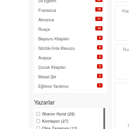
Dil Eğitimi
18
Fransızca
Kap
11
Almanca
10
Rusça
8
Başvuru Kitapları
8
Sözlük-İmla Klavuzu
Rus
5
Arapça
2
Çocuk Kitapları
2
Masal-Şiir
1
Eğitime Yardımcı
Yazarlar
Sharon Hurst (29)
Komisyon (27)
Olga Tarasova (12)