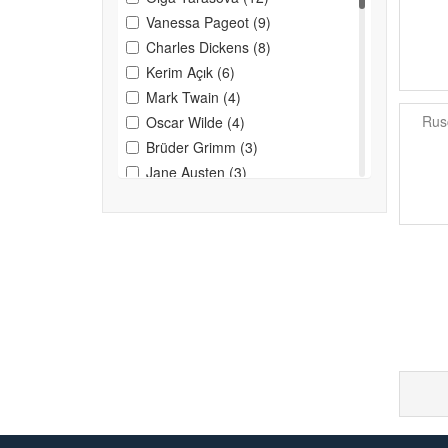
Vanessa Pageot (9)
Charles Dickens (8)
Kerim Açık (6)
Mark Twain (4)
Rus
Oscar Wilde (4)
Brüder Grimm (3)
Jane Austen (3)
Nevzat Mısırcı Çağlar Sevinç
(3)
Uğur Hareli (3)
İlknur Altun Şatıroğlu (3)
Beecher Stowe (2)
Captain Marryat (2)
Charlotte Bronte (2)
Edgar Allan Poe (2)
Eflatun Cem Güney (2)
Emile Bronte (2)
Ertuğrul Bostancı (2)