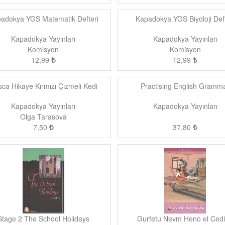
adokya YGS Matematik Defteri
Kapadokya YGS Biyoloji Deft
Kapadokya Yayınları
Kapadokya Yayınları
Komisyon
Komisyon
12,99
12,99
ca Hikaye Kırmızı Çizmeli Kedi
Practising English Gramm
Kapadokya Yayınları
Kapadokya Yayınları
Olga Tarasova
7,50
37,80
Stage 2 The School Holidays
Gurfetu Nevm Heno el Ced