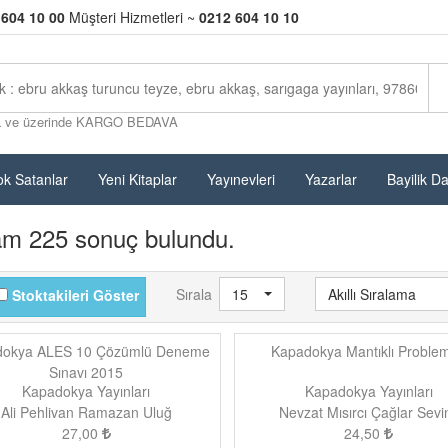
 604 10 00
Müşteri Hizmetleri ~
0212 604 10 10
L ve üzerinde KARGO BEDAVA
k Satanlar
Yeni Kitaplar
Yayınevleri
Yazarlar
Bayilik D
am 225 sonuç bulundu.
Sırala
15
Akıllı Sıralama
Stoktakileri Göster
dokya ALES 10 Çözümlü Deneme
Kapadokya Mantıklı Problem
Sınavı 2015
Kapadokya Yayınları
Kapadokya Yayınları
Ali Pehlivan Ramazan Uluğ
Nevzat Mısırcı Çağlar Sevi
27,00
24,50