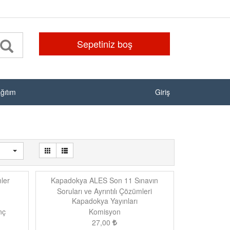
Sepetiniz boş
ağıtım
Giriş
ler
Kapadokya ALES Son 11 Sınavın
Soruları ve Ayrıntılı Çözümleri
Kapadokya Yayınları
nç
Komisyon
27,00