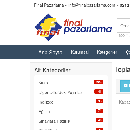
Final Pazarlama ~
info@finalpazarlama.com
~
0212
600 T
Ana Sayfa
Kurumsal
Kategoriler
Ço
Topl
Alt Kategoriler
225
Kitap
141
Diğer Dillerdeki Yayınlar
96
İngilizce
Kapa
74
Eğitim
49
Sınavlara Hazırlık
24