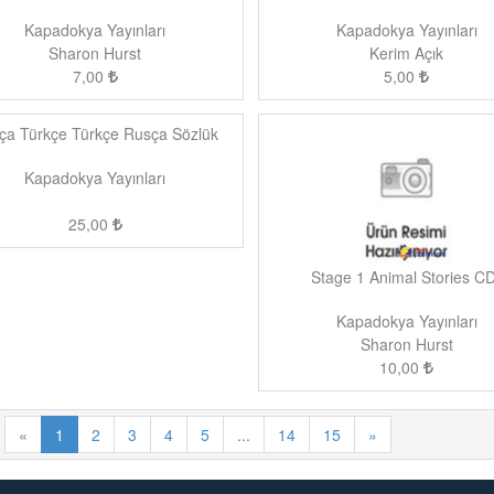
Kapadokya Yayınları
Kapadokya Yayınları
Sharon Hurst
Kerim Açık
7,00
5,00
ça Türkçe Türkçe Rusça Sözlük
Kapadokya Yayınları
25,00
Stage 1 Animal Stories CD
Kapadokya Yayınları
Sharon Hurst
10,00
«
1
2
3
4
5
...
14
15
»