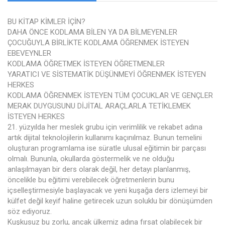
BU KİTAP KİMLER İÇİN?
DAHA ÖNCE KODLAMA BİLEN YA DA BİLMEYENLER
ÇOCUĞUYLA BİRLİKTE KODLAMA ÖĞRENMEK İSTEYEN
EBEVEYNLER
KODLAMA ÖĞRETMEK İSTEYEN ÖĞRETMENLER
YARATICI VE SİSTEMATİK DÜŞÜNMEYİ ÖĞRENMEK İSTEYEN
HERKES
KODLAMA ÖĞRENMEK İSTEYEN TÜM ÇOCUKLAR VE GENÇLER
MERAK DUYGUSUNU DİJİTAL ARAÇLARLA TETİKLEMEK
İSTEYEN HERKES
21. yüzyılda her meslek grubu için verimlilik ve rekabet adına
artık dijital teknolojilerin kullanımı kaçınılmaz. Bunun temelini
oluşturan programlama ise süratle ulusal eğitimin bir parçası
olmalı. Bununla, okullarda göstermelik ve ne olduğu
anlaşılmayan bir ders olarak değil, her detayı planlanmış,
öncelikle bu eğitimi verebilecek öğretmenlerin bunu
içselleştirmesiyle başlayacak ve yeni kuşağa ders izlemeyi bir
külfet değil keyif haline getirecek uzun soluklu bir dönüşümden
söz ediyoruz.
Kuşkusuz bu zorlu, ancak ülkemiz adına fırsat olabilecek bir