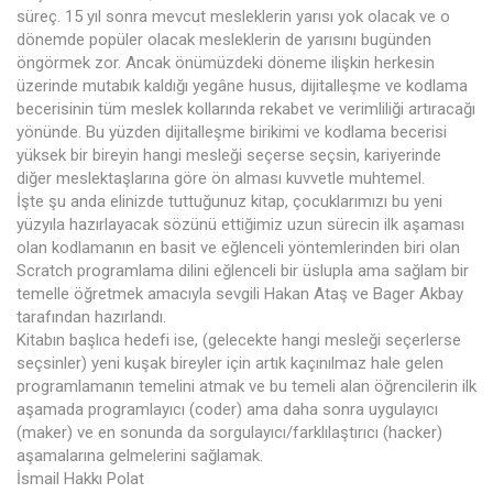
süreç. 15 yıl sonra mevcut mesleklerin yarısı yok olacak ve o
dönemde popüler olacak mesleklerin de yarısını bugünden
öngörmek zor. Ancak önümüzdeki döneme ilişkin herkesin
üzerinde mutabık kaldığı yegâne husus, dijitalleşme ve kodlama
becerisinin tüm meslek kollarında rekabet ve verimliliği artıracağı
yönünde. Bu yüzden dijitalleşme birikimi ve kodlama becerisi
yüksek bir bireyin hangi mesleği seçerse seçsin, kariyerinde
diğer meslektaşlarına göre ön alması kuvvetle muhtemel.
İşte şu anda elinizde tuttuğunuz kitap, çocuklarımızı bu yeni
yüzyıla hazırlayacak sözünü ettiğimiz uzun sürecin ilk aşaması
olan kodlamanın en basit ve eğlenceli yöntemlerinden biri olan
Scratch programlama dilini eğlenceli bir üslupla ama sağlam bir
temelle öğretmek amacıyla sevgili Hakan Ataş ve Bager Akbay
tarafından hazırlandı.
Kitabın başlıca hedefi ise, (gelecekte hangi mesleği seçerlerse
seçsinler) yeni kuşak bireyler için artık kaçınılmaz hale gelen
programlamanın temelini atmak ve bu temeli alan öğrencilerin ilk
aşamada programlayıcı (coder) ama daha sonra uygulayıcı
(maker) ve en sonunda da sorgulayıcı/farklılaştırıcı (hacker)
aşamalarına gelmelerini sağlamak.
İsmail Hakkı Polat