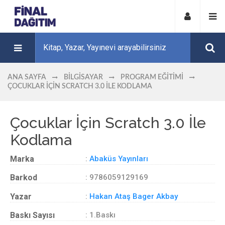
ANA SAYFA
BILGISAYAR
PROGRAM EĞITIMI
ÇOCUKLAR İÇIN SCRATCH 3.0 İLE KODLAMA
Çocuklar İçin Scratch 3.0 İle
Kodlama
Marka
:
Abaküs Yayınları
Barkod
: 9786059129169
Yazar
:
Hakan Ataş Bager Akbay
Baskı Sayısı
: 1.Baskı