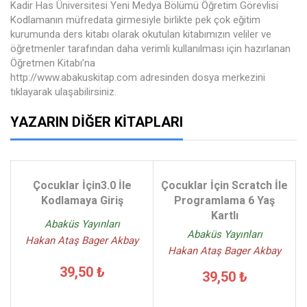
Kadir Has Üniversitesi Yeni Medya Bölümü Öğretim Görevlisi
Kodlamanın müfredata girmesiyle birlikte pek çok eğitim
kurumunda ders kitabı olarak okutulan kitabımızın veliler ve
öğretmenler tarafından daha verimli kullanılması için hazırlanan
Öğretmen Kitabı’na
http://www.abakuskitap.com adresinden dosya merkezini
tıklayarak ulaşabilirsiniz.
YAZARIN DIĞER KITAPLARI
Çocuklar İçin3.0 İle
Çocuklar İçin Scratch İle
Kodlamaya Giriş
Programlama 6 Yaş
Kartlı
Abaküs Yayınları
Abaküs Yayınları
Hakan Ataş Bager Akbay
Hakan Ataş Bager Akbay
39,50 ₺
39,50 ₺