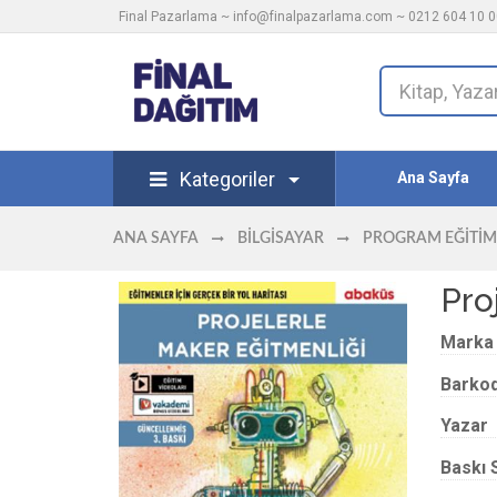
Final Pazarlama ~
info@finalpazarlama.com
~ 0212 604 10 00
Kategoriler
Ana Sayfa
ANA SAYFA
BILGISAYAR
PROGRAM EĞITIM
Pro
Marka
Barko
Yazar
Baskı 