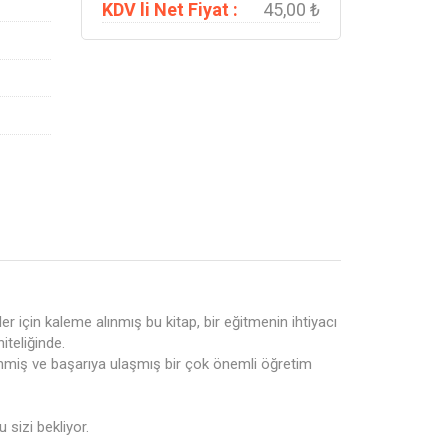
KDV li Net Fiyat :
45,00 ₺
için kaleme alınmış bu kitap, bir eğitmenin ihtiyacı
iteliğinde.
enmiş ve başarıya ulaşmış bir çok önemli öğretim
 sizi bekliyor.