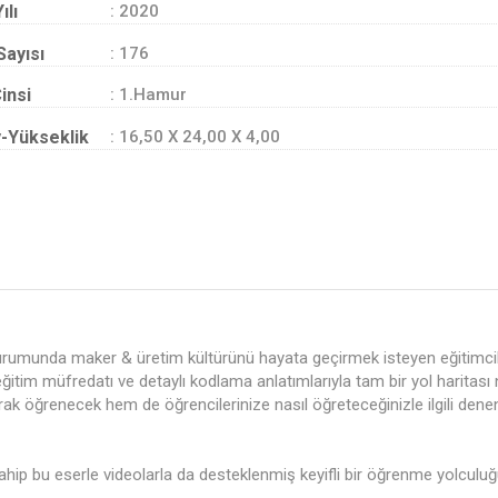
ılı
: 2020
Sayısı
: 176
insi
: 1.Hamur
-Yükseklik
: 16,50 X 24,00 X 4,00
umunda maker & üretim kültürünü hayata geçirmek isteyen eğitimciler 
ğitim müfredatı ve detaylı kodlama anlatımlarıyla tam bir yol haritası n
ak öğrenecek hem de öğrencilerinize nasıl öğreteceğinizle ilgili den
ahip bu eserle videolarla da desteklenmiş keyifli bir öğrenme yolculuğu