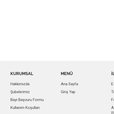
KURUMSAL
MENÜ
İ
Hakkımızda
Ana Sayfa
E
Şubelerimiz
Giriş Yap
T
Bayi Başvuru Formu
F
Kullanım Koşulları
A
İ