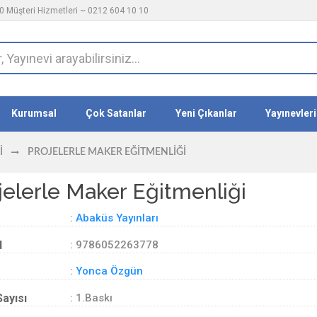
 Müşteri Hizmetleri ~ 0212 604 10 10
Kurumsal
Çok Satanlar
Yeni Çıkanlar
Yayınevleri
I
PROJELERLE MAKER EĞITMENLIĞI
jelerle Maker Eğitmenliği
:
Abaküs Yayınları
d
: 9786052263778
:
Yonca Özgün
Sayısı
: 1.Baskı