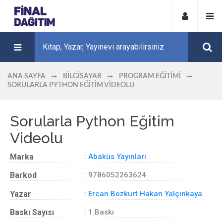
ANA SAYFA
BILGISAYAR
PROGRAM EĞITIMI
SORULARLA PYTHON EĞITIM VIDEOLU
Sorularla Python Eğitim
Videolu
Marka
:
Abaküs Yayınları
Barkod
: 9786052263624
Yazar
:
Ercan Bozkurt Hakan Yalçınkaya
Baskı Sayısı
: 1.Baskı