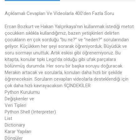
Açıklamalı Cevapları Ve Videolarla 400’den Fazla Soru
Ercan Bozkurt ve Hakan Yalçınkaya’nın kullanmak istediği metot
çocukken sıklıkla kullandığımız, bazen yetişkinleri delirten
çocukların en çok sorduğu “bu ne?” ve “neden?” sorularından
geliyor. Küçükken her şeyi sorarak öğreniyorduk. Büyüdük ve
soru sormayı unuttuk. Artık eskisi gibi öğrenemiyoruz. Bu
kitapta, konular tıpkı Lego’da olduğu gibi ufak parçalara
bölünmüş durumda. Her soru bir başka soruyu doğuracak.
Merakın artacak ve sorularla, konuları daha hızlı bir şekilde
öğreneceksin. Soruların cevapları videolarla desteklendiği için
çok daha hızlı kavrayacaksın !İÇİNDEKİLER
Python Kurulumu
Değişkenler ve
Veri Tipleri
Python Shell (Interpreter)
List
Dictionary
Karar Yapıları
Döngüler