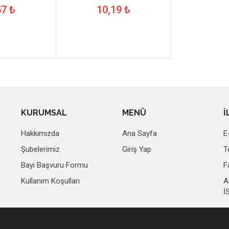
57 ₺
10,19 ₺
KURUMSAL
MENÜ
İ
Hakkımızda
Ana Sayfa
E
Şubelerimiz
Giriş Yap
T
Bayi Başvuru Formu
F
Kullanım Koşulları
A
İ