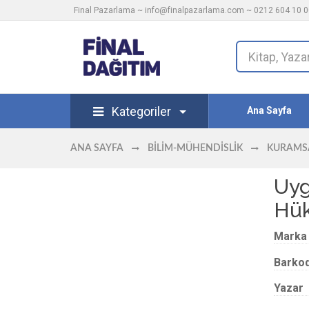
Final Pazarlama ~
info@finalpazarlama.com
~ 0212 604 10 00
Kategoriler
Ana Sayfa
ANA SAYFA
BILIM-MÜHENDISLIK
KURAMSA
Uyg
Hü
Marka
Barko
Yazar