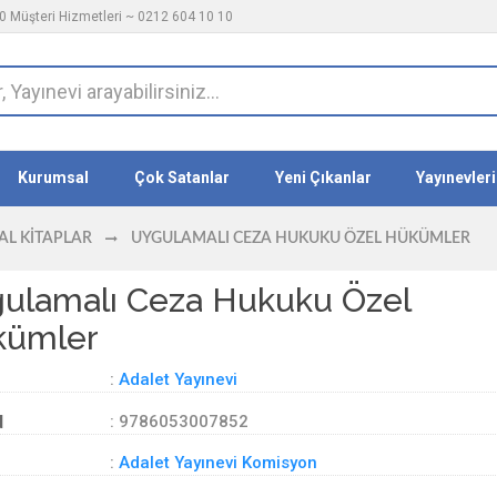
 Müşteri Hizmetleri ~ 0212 604 10 10
Kurumsal
Çok Satanlar
Yeni Çıkanlar
Yayınevleri
L KITAPLAR
UYGULAMALI CEZA HUKUKU ÖZEL HÜKÜMLER
ulamalı Ceza Hukuku Özel
kümler
:
Adalet Yayınevi
d
: 9786053007852
:
Adalet Yayınevi Komisyon