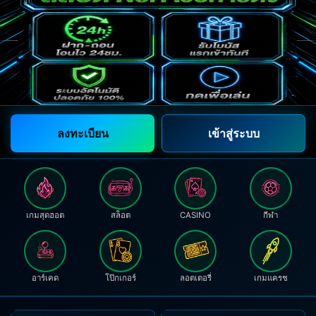
ลงทะเบียน
เข้าสู่ระบบ
เกมสุดฮอต
สล็อต
CASINO
กีฬา
อาร์เคด
โป๊กเกอร์
ลอตเตอรี่
เกมแครช