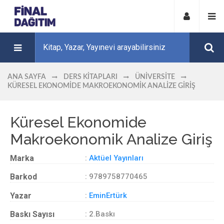
ANA SAYFA
DERS KITAPLARI
ÜNIVERSITE
KÜRESEL EKONOMIDE MAKROEKONOMIK ANALIZE GIRIŞ
Küresel Ekonomide
Makroekonomik Analize Giriş
Marka
:
Aktüel Yayınları
Barkod
: 9789758770465
Yazar
:
EminErtürk
Baskı Sayısı
: 2.Baskı