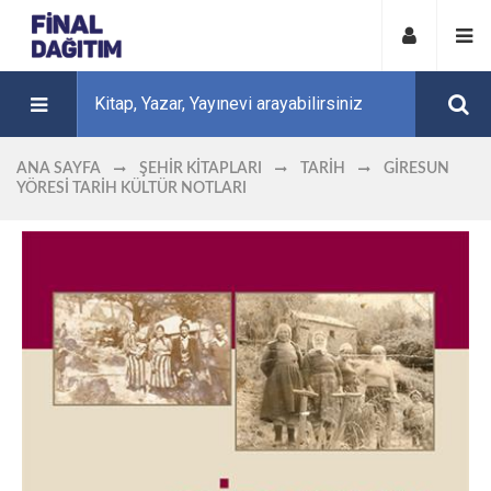
ANA SAYFA
ŞEHIR KITAPLARI
TARIH
GIRESUN
YÖRESI TARIH KÜLTÜR NOTLARI