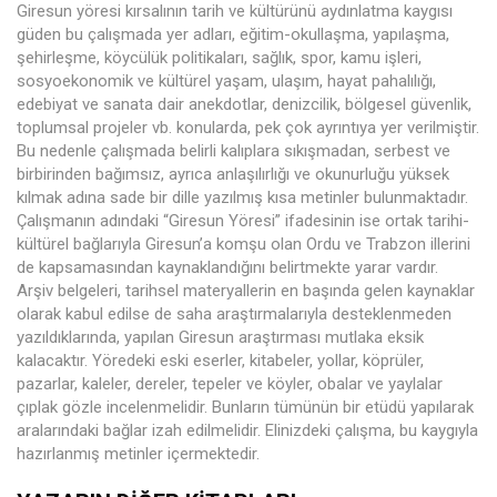
Giresun yöresi kırsalının tarih ve kültürünü aydınlatma kaygısı
güden bu çalışmada yer adları, eğitim-okullaşma, yapılaşma,
şehirleşme, köycülük politikaları, sağlık, spor, kamu işleri,
sosyoekonomik ve kültürel yaşam, ulaşım, hayat pahalılığı,
edebiyat ve sanata dair anekdotlar, denizcilik, bölgesel güvenlik,
toplumsal projeler vb. konularda, pek çok ayrıntıya yer verilmiştir.
Bu nedenle çalışmada belirli kalıplara sıkışmadan, serbest ve
birbirinden bağımsız, ayrıca anlaşılırlığı ve okunurluğu yüksek
kılmak adına sade bir dille yazılmış kısa metinler bulunmaktadır.
Çalışmanın adındaki “Giresun Yöresi” ifadesinin ise ortak tarihi-
kültürel bağlarıyla Giresun’a komşu olan Ordu ve Trabzon illerini
de kapsamasından kaynaklandığını belirtmekte yarar vardır.
Arşiv belgeleri, tarihsel materyallerin en başında gelen kaynaklar
olarak kabul edilse de saha araştırmalarıyla desteklenmeden
yazıldıklarında, yapılan Giresun araştırması mutlaka eksik
kalacaktır. Yöredeki eski eserler, kitabeler, yollar, köprüler,
pazarlar, kaleler, dereler, tepeler ve köyler, obalar ve yaylalar
çıplak gözle incelenmelidir. Bunların tümünün bir etüdü yapılarak
aralarındaki bağlar izah edilmelidir. Elinizdeki çalışma, bu kaygıyla
hazırlanmış metinler içermektedir.