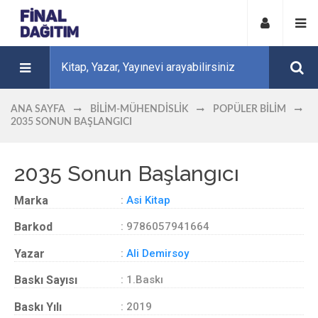
ANA SAYFA
BILIM-MÜHENDISLIK
POPÜLER BILIM
2035 SONUN BAŞLANGICI
2035 Sonun Başlangıcı
Marka
:
Asi Kitap
Barkod
: 9786057941664
Yazar
:
Ali Demirsoy
Baskı Sayısı
: 1.Baskı
Baskı Yılı
: 2019