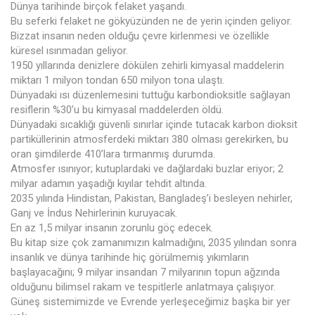
Dünya tarihinde birçok felaket yaşandı.
Bu seferki felaket ne gökyüzünden ne de yerin içinden geliyor.
Bizzat insanın neden olduğu çevre kirlenmesi ve özellikle
küresel ısınmadan geliyor.
1950 yıllarında denizlere dökülen zehirli kimyasal maddelerin
miktarı 1 milyon tondan 650 milyon tona ulaştı.
Dünyadaki ısı düzenlemesini tuttuğu karbondioksitle sağlayan
resiflerin %30’u bu kimyasal maddelerden öldü.
Dünyadaki sıcaklığı güvenli sınırlar içinde tutacak karbon dioksit
partiküllerinin atmosferdeki miktarı 380 olması gerekirken, bu
oran şimdilerde 410’lara tırmanmış durumda.
Atmosfer ısınıyor; kutuplardaki ve dağlardaki buzlar eriyor; 2
milyar adamın yaşadığı kıyılar tehdit altında.
2035 yılında Hindistan, Pakistan, Bangladeş’i besleyen nehirler,
Ganj ve İndus Nehirlerinin kuruyacak.
En az 1,5 milyar insanın zorunlu göç edecek.
Bu kitap size çok zamanımızın kalmadığını, 2035 yılından sonra
insanlık ve dünya tarihinde hiç görülmemiş yıkımların
başlayacağını; 9 milyar insandan 7 milyarının topun ağzında
olduğunu bilimsel rakam ve tespitlerle anlatmaya çalışıyor.
Güneş sistemimizde ve Evrende yerleşeceğimiz başka bir yer