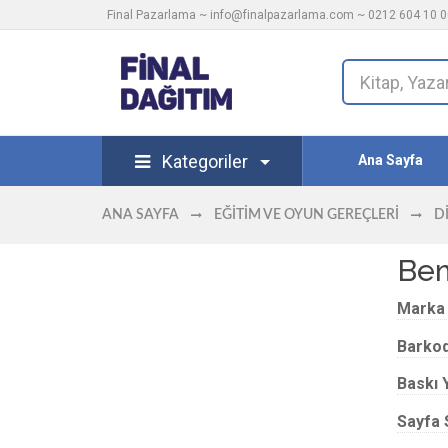
Final Pazarlama ~
info@finalpazarlama.com
~ 0212 604 10 00
Kategoriler
Ana Sayfa
ANA SAYFA
EĞITIM VE OYUN GEREÇLERI
D
Bem
Marka
Barko
Baskı Y
Sayfa 