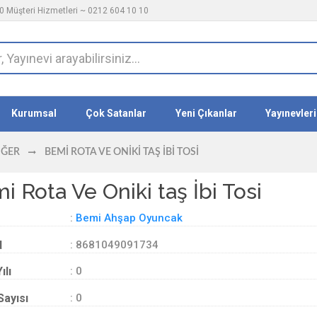
 Müşteri Hizmetleri ~ 0212 604 10 10
Kurumsal
Çok Satanlar
Yeni Çıkanlar
Yayınevleri
IĞER
BEMI ROTA VE ONIKI TAŞ İBI TOSI
i Rota Ve Oniki taş İbi Tosi
:
Bemi Ahşap Oyuncak
d
: 8681049091734
ılı
: 0
Sayısı
: 0