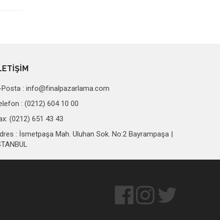
LETİŞİM
-Posta :
info@finalpazarlama.com
elefon : (0212) 604 10 00
ax: (0212) 651 43 43
dres : İsmetpaşa Mah. Uluhan Sok. No:2 Bayrampaşa |
STANBUL