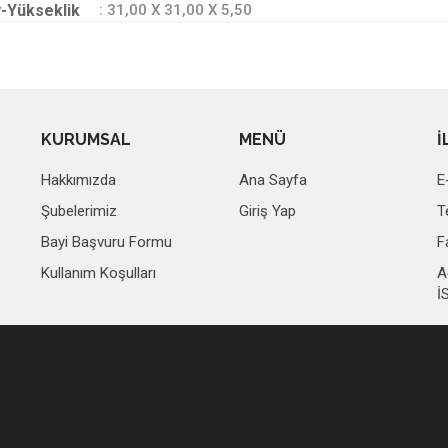
-Yükseklik
: 31,00 X 31,00 X 5,50
KURUMSAL
MENÜ
İ
Hakkımızda
Ana Sayfa
E
Şubelerimiz
Giriş Yap
T
Bayi Başvuru Formu
F
Kullanım Koşulları
A
İ