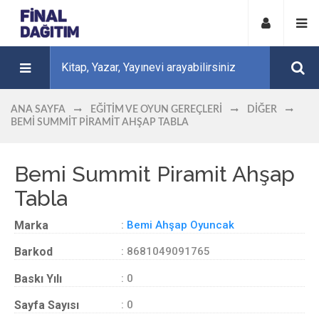
ANA SAYFA
EĞITIM VE OYUN GEREÇLERI
DIĞER
BEMI SUMMIT PIRAMIT AHŞAP TABLA
Bemi Summit Piramit Ahşap
Tabla
Marka
:
Bemi Ahşap Oyuncak
Barkod
: 8681049091765
Baskı Yılı
: 0
Sayfa Sayısı
: 0