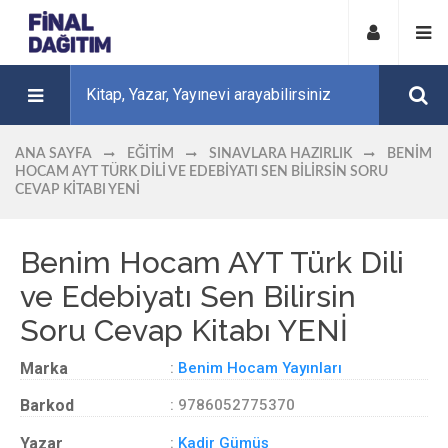
ANA SAYFA
EĞITIM
SINAVLARA HAZIRLIK
BENIM
HOCAM AYT TÜRK DILI VE EDEBIYATI SEN BILIRSIN SORU
CEVAP KITABI YENİ
Benim Hocam AYT Türk Dili
ve Edebiyatı Sen Bilirsin
Soru Cevap Kitabı YENİ
Marka
:
Benim Hocam Yayınları
Barkod
: 9786052775370
Yazar
:
Kadir Gümüş