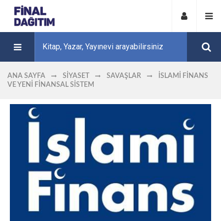
ANA SAYFA
SIYASET
SAVAŞLAR
İSLAMI FINANS
VE YENI FINANSAL SISTEM