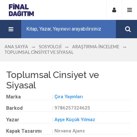
ANA SAYFA
SOSYOLOJI
ARAŞTIRMA-İNCELEME
TOPLUMSAL CINSIYET VE SIYASAL
Toplumsal Cinsiyet ve
Siyasal
Marka
:
Çıra Yayınları
Barkod
: 9786257324625
Yazar
:
Ayşe Küçük Yılmaz
Kapak Tasarımı
: Nirvana Ajans