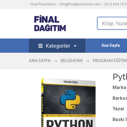
Final Pazarlama ~
info@finalpazarlama.com
~ 0212 604 10 00
Kategoriler
Ana Sayfa
ANA SAYFA
BILGISAYAR
PROGRAM EĞITIM
Pyt
Marka
Barko
Yazar
Baskı 