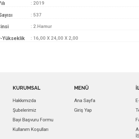
ılı
: 2019
Sayısı
: 537
insi
: 2.Hamur
-Yükseklik
: 16,00 X 24,00 X 2,00
KURUMSAL
MENÜ
İ
Hakkımızda
Ana Sayfa
E
Şubelerimiz
Giriş Yap
T
Bayi Başvuru Formu
F
Kullanım Koşulları
A
İ