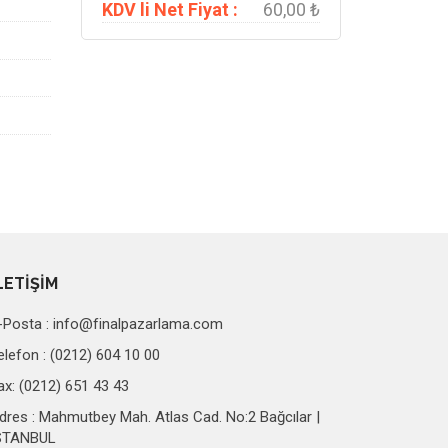
KDV li Net Fiyat :
60,00 ₺
LETİŞİM
-Posta :
info@finalpazarlama.com
elefon : (0212) 604 10 00
ax: (0212) 651 43 43
dres : Mahmutbey Mah. Atlas Cad. No:2 Bağcılar |
STANBUL