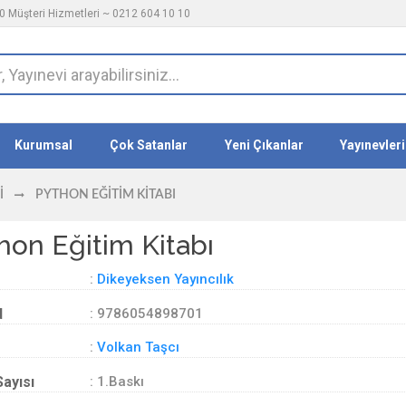
 Müşteri Hizmetleri ~ 0212 604 10 10
Kurumsal
Çok Satanlar
Yeni Çıkanlar
Yayınevleri
I
PYTHON EĞITIM KITABI
hon Eğitim Kitabı
:
Dikeyeksen Yayıncılık
d
: 9786054898701
:
Volkan Taşcı
Sayısı
: 1.Baskı