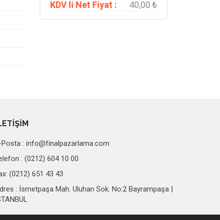
KDV li Net Fiyat :
40,00 ₺
LETİŞİM
-Posta :
info@finalpazarlama.com
elefon : (0212) 604 10 00
ax: (0212) 651 43 43
dres : İsmetpaşa Mah. Uluhan Sok. No:2 Bayrampaşa |
STANBUL