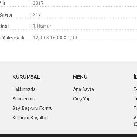
ılı
: 2017
Sayısı
: 217
insi
: 1.Hamur
-Yükseklik
: 12,00 X 16,00 X 1,00
KURUMSAL
MENÜ
İ
Hakkımızda
Ana Sayfa
E
Şubelerimiz
Giriş Yap
T
Bayi Başvuru Formu
F
Kullanım Koşulları
A
İ