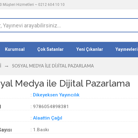
 Müşteri Hizmetleri ~ 0212 604 10 10
Kurumsal
Çok Satanlar
Yeni Çıkanlar
Yayınevleri
I
SOSYAL MEDYA ILE DIJITAL PAZARLAMA
yal Medya ile Dijital Pazarlama
:
Dikeyeksen Yayıncılık
d
: 9786054898381
:
Alaattin Çağıl
Sayısı
: 1.Baskı