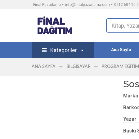
Final Pazarlama ~
info@finalpazarlama.com
~ 0212 604 10 00
Kategoriler
Ana Sayfa
ANA SAYFA
BILGISAYAR
PROGRAM EĞITIM
Sos
Marka
Barko
Yazar
Baskı 