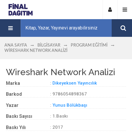
ANA SAYFA
BILGISAYAR
PROGRAM EĞITIMI
WIRESHARK NETWORK ANALIZI
Wireshark Network Analizi
Marka
:
Dikeyeksen Yayıncılık
Barkod
: 9786054898367
Yazar
:
Yunus Bölükbaşı
Baskı Sayısı
: 1.Baskı
Baskı Yılı
: 2017