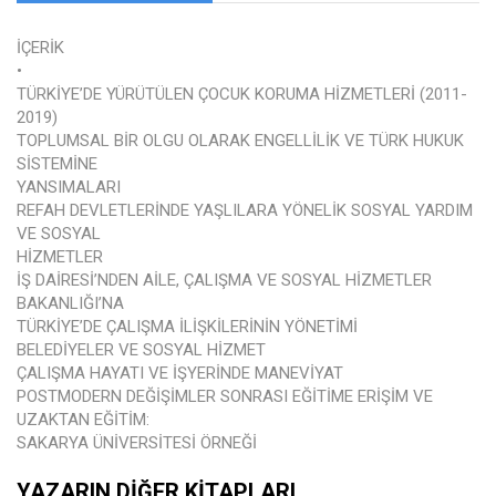
İÇERİK
•
TÜRKİYE’DE YÜRÜTÜLEN ÇOCUK KORUMA HİZMETLERİ (2011-
2019)
TOPLUMSAL BİR OLGU OLARAK ENGELLİLİK VE TÜRK HUKUK
SİSTEMİNE
YANSIMALARI
REFAH DEVLETLERİNDE YAŞLILARA YÖNELİK SOSYAL YARDIM
VE SOSYAL
HİZMETLER
İŞ DAİRESİ’NDEN AİLE, ÇALIŞMA VE SOSYAL HİZMETLER
BAKANLIĞI’NA
TÜRKİYE’DE ÇALIŞMA İLİŞKİLERİNİN YÖNETİMİ
BELEDİYELER VE SOSYAL HİZMET
ÇALIŞMA HAYATI VE İŞYERİNDE MANEVİYAT
POSTMODERN DEĞİŞİMLER SONRASI EĞİTİME ERİŞİM VE
UZAKTAN EĞİTİM:
SAKARYA ÜNİVERSİTESİ ÖRNEĞİ
YAZARIN DIĞER KITAPLARI