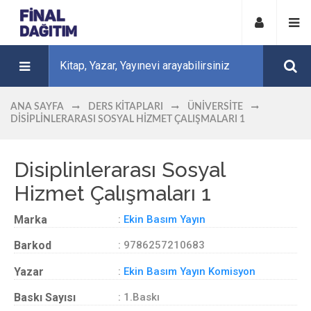
ANA SAYFA
DERS KITAPLARI
ÜNIVERSITE
DISIPLINLERARASI SOSYAL HIZMET ÇALIŞMALARI 1
Disiplinlerarası Sosyal
Hizmet Çalışmaları 1
Marka
:
Ekin Basım Yayın
Barkod
: 9786257210683
Yazar
:
Ekin Basım Yayın Komisyon
Baskı Sayısı
: 1.Baskı