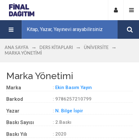
ANA SAYFA
DERS KITAPLARI
ÜNIVERSITE
MARKA YÖNETIMI
Marka Yönetimi
Marka
:
Ekin Basım Yayın
Barkod
: 9786257210799
Yazar
:
N. Bilge İspir
Baskı Sayısı
: 2.Baskı
Baskı Yılı
: 2020