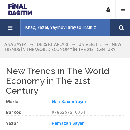
ANA SAYFA
DERS KITAPLARI
ÜNIVERSITE
NEW
TRENDS IN THE WORLD ECONOMY IN THE 21ST CENTURY
New Trends in The World
Economy in The 21st
Century
Marka
:
Ekin Basım Yayın
Barkod
: 9786257210751
Yazar
:
Ramazan Sayar