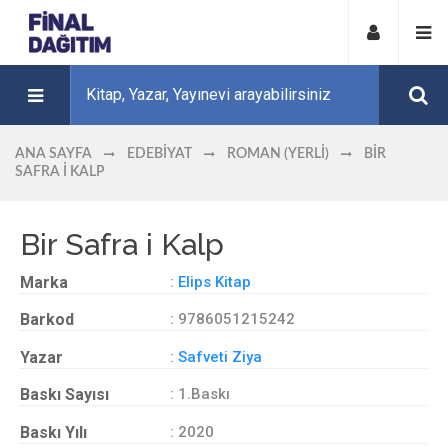
ANA SAYFA
EDEBIYAT
ROMAN (YERLI)
BIR
SAFRA I KALP
Bir Safra i Kalp
Marka
:
Elips Kitap
Barkod
: 9786051215242
Yazar
:
Safveti Ziya
Baskı Sayısı
: 1.Baskı
Baskı Yılı
: 2020