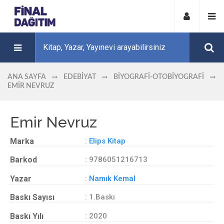
ANA SAYFA
EDEBIYAT
BIYOGRAFI-OTOBIYOGRAFI
EMIR NEVRUZ
Emir Nevruz
Marka
:
Elips Kitap
Barkod
: 9786051216713
Yazar
:
Namık Kemal
Baskı Sayısı
: 1.Baskı
Baskı Yılı
: 2020