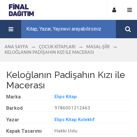
ANA SAYFA
ÇOCUK KITAPLARI
MASAL-ŞIIR
KELOĞLANIN PADIŞAHIN KIZI ILE MACERASI
Keloğlanın Padişahın Kızı ile
Macerası
Marka
:
Elips Kitap
Barkod
: 9786051212463
Yazar
:
Elips Kitap Kolektif
Kapak Tasarımı
: Hakkı Uslu