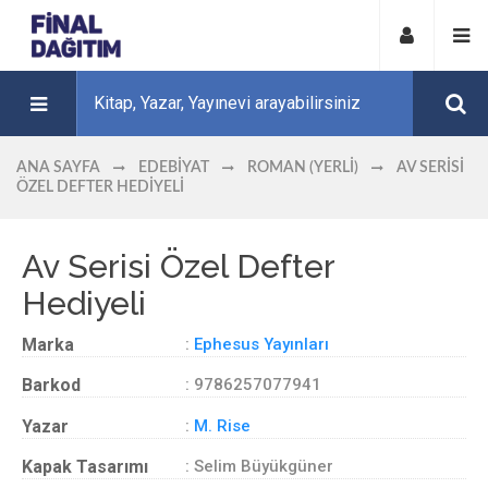
ANA SAYFA
EDEBIYAT
ROMAN (YERLI)
AV SERISI
ÖZEL DEFTER HEDIYELI
Av Serisi Özel Defter
Hediyeli
Marka
:
Ephesus Yayınları
Barkod
: 9786257077941
Yazar
:
M. Rise
Kapak Tasarımı
: Selim Büyükgüner