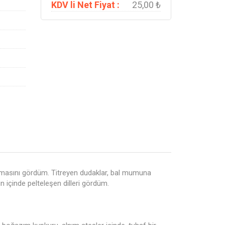
KDV li Net Fiyat :
25,00 ₺
atlamasını gördüm. Titreyen dudaklar, bal mumuna
n içinde pelteleşen dilleri gördüm.