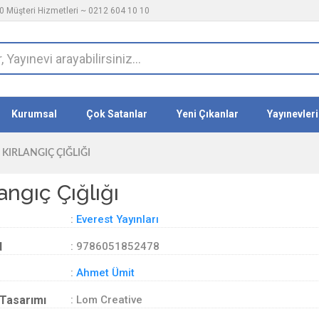
 Müşteri Hizmetleri ~ 0212 604 10 10
Kurumsal
Çok Satanlar
Yeni Çıkanlar
Yayınevleri
KIRLANGIÇ ÇIĞLIĞI
langıç Çığlığı
:
Everest Yayınları
d
: 9786051852478
:
Ahmet Ümit
Tasarımı
: Lom Creative