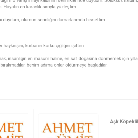
lmediğim o vahşi iniltiyi kalbimin derinliklerinde duydum. Soluksuz kaldı
 Hayatın en karanlık sırrıyla yüzleştim.
i duydum, ölümün serinliğini damarlarımda hissettim.
haykırışını, kurbanın korku çığlığını işittim.
, insanlığın en masum haline, en saf doğasına dönmemek için yıllarc
ırakmadılar, benim adıma onlar öldürmeye başladılar.
Aşk Köpeklik