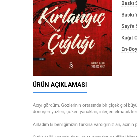
Baskı 
Baskı Y
Sayfa 
Kağıt C
En-Boy
ÜRÜN AÇIKLAMASI
Acıyı gördüm. Gözlerinin ortasında bir çiçek gibi büy
dönüşen yüzleri, çöken yanakları, irileşen elmacık kem
Anladım ki benliğimizin farkına vardığımız an, acının 