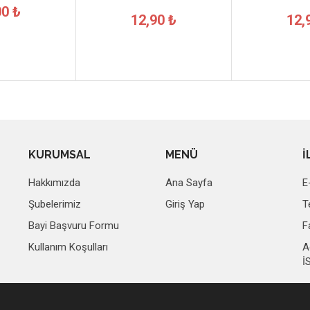
00 ₺
12,90 ₺
12,
KURUMSAL
MENÜ
İ
Hakkımızda
Ana Sayfa
E
Şubelerimiz
Giriş Yap
T
Bayi Başvuru Formu
F
Kullanım Koşulları
A
İ