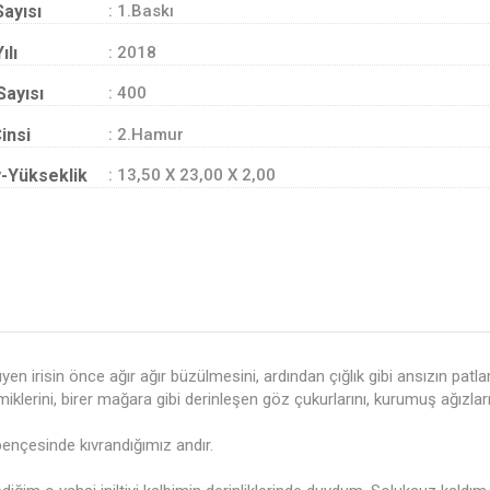
Sayısı
: 1.Baskı
ılı
: 2018
Sayısı
: 400
insi
: 2.Hamur
-Yükseklik
: 13,50 X 23,00 X 2,00
üyen irisin önce ağır ağır büzülmesini, ardından çığlık gibi ansızın p
iklerini, birer mağara gibi derinleşen göz çukurlarını, kurumuş ağızları
pençesinde kıvrandığımız andır.