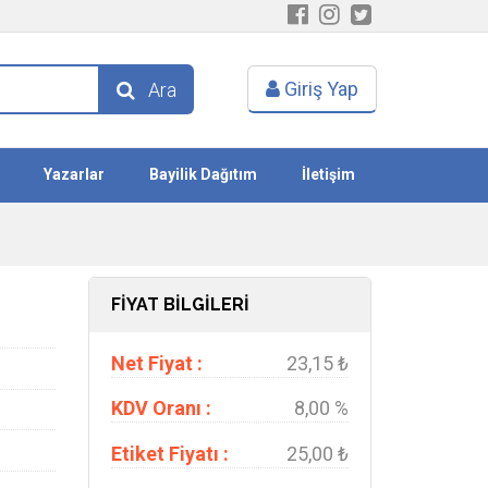
Giriş Yap
Ara
Yazarlar
Bayilik Dağıtım
İletişim
FİYAT BİLGİLERİ
Net Fiyat :
23,15 ₺
KDV Oranı :
8,00 %
Etiket Fiyatı :
25,00 ₺