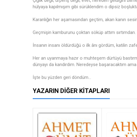
Çığlık değil, ürperiş değil, evet, nereden geldiğini bi
hülyaya kapılmışım gibi sürüklendim o dipsiz boşlukta.
Karanlığın her aşamasından geçtim, akan kanın sesin
Geçmişin kamburunu çoktan söküp attım sırtımdan.
İnsanın insanı öldürdüğü o ilk ânı gördüm, katilin zafer 
Her an uyanmaya hazır o muhteşem dürtüyü bastırmak
dünyayı da kandırdım. Neredeyse başaracaktım ama b
İşte bu yüzden geri döndüm...
YAZARIN DIĞER KITAPLARI