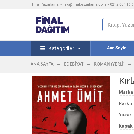
Final Pazarlama ~
info@finalpazarlama.com
~ 0212 604 10 00
Kategoriler
Ana Sayfa
ANA SAYFA
EDEBIYAT
ROMAN (YERLI)
Kır
Marka
Barko
Yazar
Kapak 