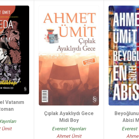
el Vatanım
 Roman
Çıplak Ayaklıydı Gece
Beyoğlunu
Midi Boy
Abisi M
Yayınları
Everest Yayınları
 Ümit
Everest 
Ahmet Ümit
Ahmet