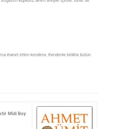
m, boğazım kupkuru, alnım ateşler içinde, tuhaf bir
a ihanet ettim kendime. Kendimle birlikte bütün
tir Midi Boy