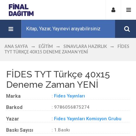
ANA SAYFA
EĞITIM
SINAVLARA HAZIRLIK
FİDES
TYT TÜRKÇE 40X15 DENEME ZAMAN YENİ
FİDES TYT Türkçe 40x15
Deneme Zaman YENİ
Marka
:
Fides Yayınları
Barkod
: 9786056875274
Yazar
:
Fides Yayınları Komisyon Grubu
Baskı Sayısı
: 1.Baskı