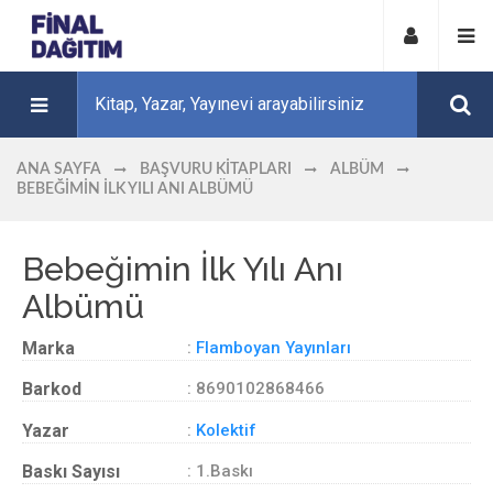
ANA SAYFA
BAŞVURU KITAPLARI
ALBÜM
BEBEĞIMIN İLK YILI ANI ALBÜMÜ
Bebeğimin İlk Yılı Anı
Albümü
Marka
:
Flamboyan Yayınları
Barkod
: 8690102868466
Yazar
:
Kolektif
Baskı Sayısı
: 1.Baskı