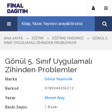
ANA SAYFA
EĞITIM
EĞITIME YARDIMCI
GÖNÜL 5.
SINIF UYGULAMALI ZIHINDEN PROBLEMLER
Gönül 5. Sınıf Uygulamalı
Zihinden Problemler
Marka
:
Gönül Yayıncılık
Barkod
: 9789944436212
Yazar
:
Ahmet Alay
Baskı Sayısı
: 1.Baskı