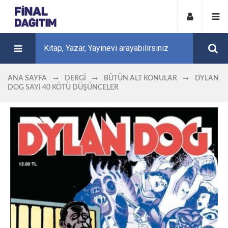
ANA SAYFA
DERGI
BÜTÜN ALT KONULAR
DYLAN
DOG SAYI 40 KÖTÜ DÜŞÜNCELER