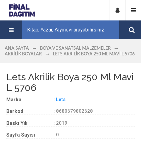
ANA SAYFA
BOYA VE SANATSAL MALZEMELER
AKRILIK BOYALAR
LETS AKRILIK BOYA 250 ML MAVI L 5706
Lets Akrilik Boya 250 Ml Mavi
L 5706
Marka
:
Lets
Barkod
: 8680679802628
Baskı Yılı
: 2019
Sayfa Sayısı
: 0