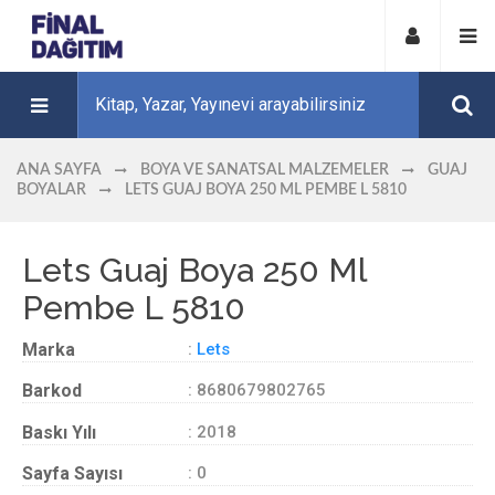
ANA SAYFA
BOYA VE SANATSAL MALZEMELER
GUAJ
BOYALAR
LETS GUAJ BOYA 250 ML PEMBE L 5810
Lets Guaj Boya 250 Ml
Pembe L 5810
Marka
:
Lets
Barkod
: 8680679802765
Baskı Yılı
: 2018
Sayfa Sayısı
: 0