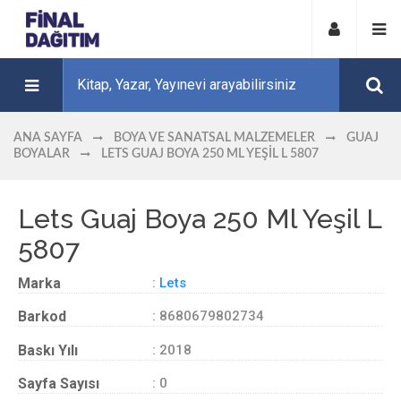
ANA SAYFA
BOYA VE SANATSAL MALZEMELER
GUAJ
BOYALAR
LETS GUAJ BOYA 250 ML YEŞIL L 5807
Lets Guaj Boya 250 Ml Yeşil L
5807
Marka
:
Lets
Barkod
: 8680679802734
Baskı Yılı
: 2018
Sayfa Sayısı
: 0