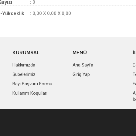
Sayısı
: 0
-Yükseklik
: 0,00 X 0,00 X 0,00
KURUMSAL
MENÜ
İ
Hakkımızda
Ana Sayfa
E
Şubelerimiz
Giriş Yap
T
Bayi Başvuru Formu
F
Kullanım Koşulları
A
İ