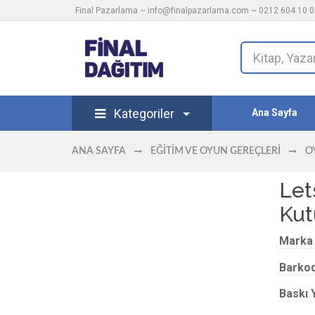
Final Pazarlama ~
info@finalpazarlama.com
~ 0212 604 10 00
Kategoriler
Ana Sayfa
ANA SAYFA
EĞITIM VE OYUN GEREÇLERI
O
Let
Kut
Marka
Barko
Baskı Y