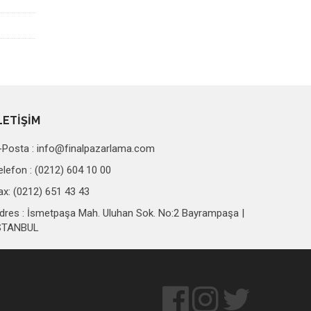
LETİŞİM
-Posta :
info@finalpazarlama.com
elefon : (0212) 604 10 00
ax: (0212) 651 43 43
dres : İsmetpaşa Mah. Uluhan Sok. No:2 Bayrampaşa |
STANBUL