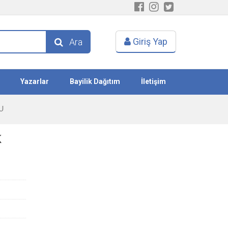
Giriş Yap
Ara
Yazarlar
Bayilik Dağıtım
İletişim
U
k