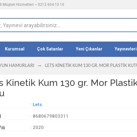
 Müşteri Hizmetleri ~ 0212 604 10 10
Kurumsal
Çok Satanlar
Yeni Çıkanlar
Yayınevleri
YUN HAMURLARI
LETS KINETIK KUM 130 GR. MOR PLASTIK KUT
s Kinetik Kum 130 gr. Mor Plasti
u
:
Lets
d
: 8680679803311
ılı
: 2020