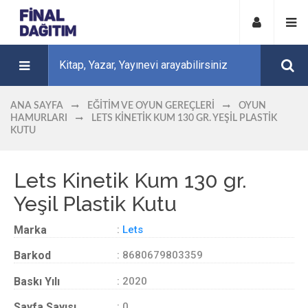
ANA SAYFA
EĞITIM VE OYUN GEREÇLERI
OYUN
HAMURLARI
LETS KINETIK KUM 130 GR. YEŞIL PLASTIK
KUTU
Lets Kinetik Kum 130 gr.
Yeşil Plastik Kutu
Marka
:
Lets
Barkod
: 8680679803359
Baskı Yılı
: 2020
Sayfa Sayısı
: 0