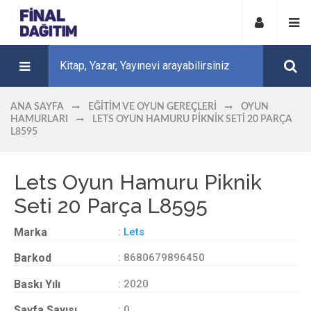
ANA SAYFA
EĞITIM VE OYUN GEREÇLERI
OYUN
HAMURLARI
LETS OYUN HAMURU PIKNIK SETI 20 PARÇA
L8595
Lets Oyun Hamuru Piknik
Seti 20 Parça L8595
Marka
:
Lets
Barkod
: 8680679896450
Baskı Yılı
: 2020
Sayfa Sayısı
: 0