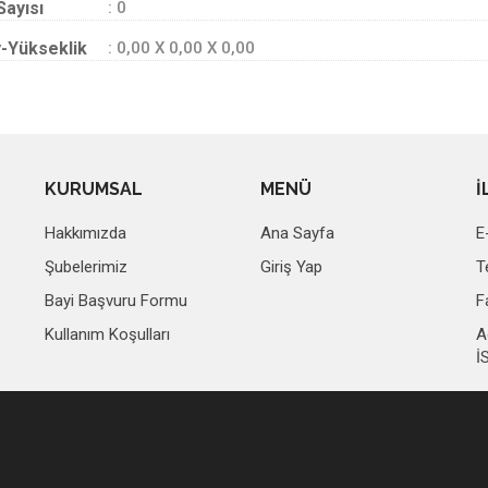
Sayısı
: 0
-Yükseklik
: 0,00 X 0,00 X 0,00
KURUMSAL
MENÜ
İ
Hakkımızda
Ana Sayfa
E
Şubelerimiz
Giriş Yap
T
Bayi Başvuru Formu
F
Kullanım Koşulları
A
İ