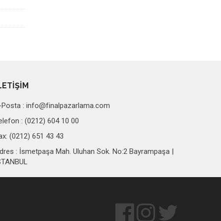
LETİŞİM
-Posta :
info@finalpazarlama.com
elefon : (0212) 604 10 00
ax: (0212) 651 43 43
dres : İsmetpaşa Mah. Uluhan Sok. No:2 Bayrampaşa |
STANBUL