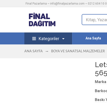
Final Pazarlama ~
info@finalpazarlama.com
~ 0212 604 10 00
Kategoriler
Ana Sayfa
ANA SAYFA
BOYA VE SANATSAL MALZEMELER
Let
56
Marka
Barko
Baskı Y