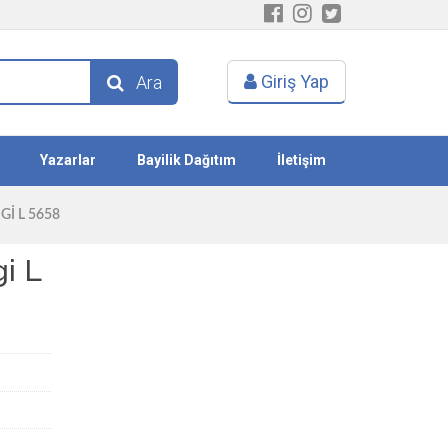
Giriş Yap
Ara
Yazarlar
Bayilik Dağıtım
İletişim
I L 5658
i L