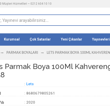
 Müşteri Hizmetleri ~ 0212 604 10 10
Kurumsal
Çok Satanlar
Yeni Çıkanlar
Yayınevleri
PARMAK BOYALARI
LETS PARMAK BOYA 100ML KAHVERENG
s Parmak Boya 100Ml Kahvereng
58
:
Lets
d
: 8680679805261
ılı
: 2020