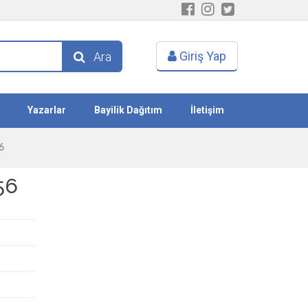
Giriş Yap
Ara
Yazarlar
Bayilik Dağıtım
İletişim
6
56