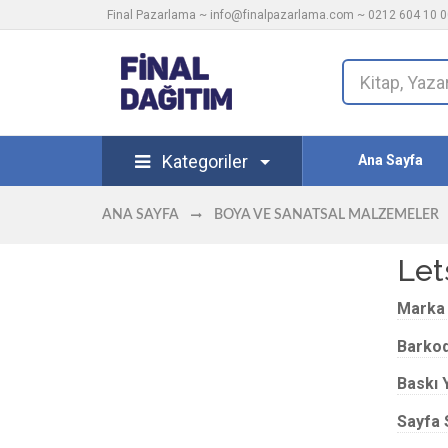
Final Pazarlama ~
info@finalpazarlama.com
~ 0212 604 10 00
Kategoriler
Ana Sayfa
ANA SAYFA
BOYA VE SANATSAL MALZEMELER
Let
Marka
Barko
Baskı Y
Sayfa 