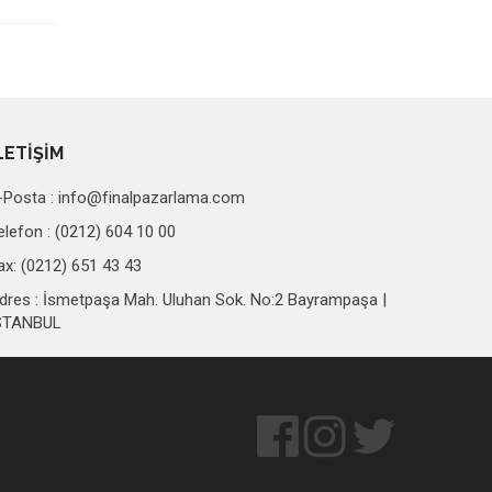
LETİŞİM
-Posta :
info@finalpazarlama.com
elefon : (0212) 604 10 00
ax: (0212) 651 43 43
dres : İsmetpaşa Mah. Uluhan Sok. No:2 Bayrampaşa |
STANBUL