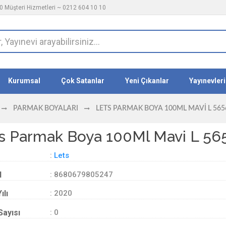
 Müşteri Hizmetleri ~ 0212 604 10 10
Kurumsal
Çok Satanlar
Yeni Çıkanlar
Yayınevleri
PARMAK BOYALARI
LETS PARMAK BOYA 100ML MAVI L 565
s Parmak Boya 100Ml Mavi L 56
:
Lets
d
: 8680679805247
ılı
: 2020
Sayısı
: 0