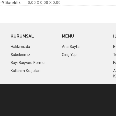
-Yükseklik
: 0,00 X 0,00 X 0,00
KURUMSAL
MENÜ
İ
Hakkımızda
Ana Sayfa
E
Şubelerimiz
Giriş Yap
T
Bayi Başvuru Formu
F
Kullanım Koşulları
A
İ