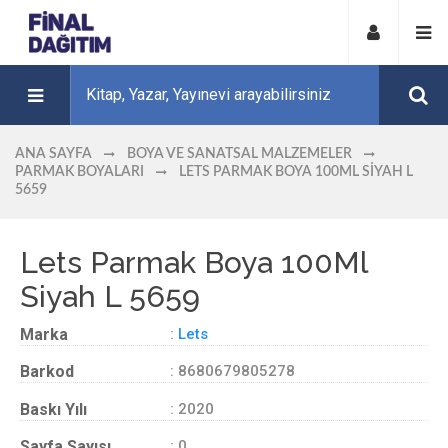
ANA SAYFA
BOYA VE SANATSAL MALZEMELER
PARMAK BOYALARI
LETS PARMAK BOYA 100ML SIYAH L
5659
Lets Parmak Boya 100Ml
Siyah L 5659
Marka
:
Lets
Barkod
: 8680679805278
Baskı Yılı
: 2020
Sayfa Sayısı
: 0