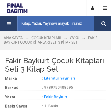
ANA SAYFA
ÇOCUK KITAPLARI
ÖYKÜ
FAKIR
BAYKURT ÇOCUK KITAPLARI SETI 3 KITAP SET
Fakir Baykurt Çocuk Kitapları
Seti 3 Kitap Set
Marka
:
Literatür Yayınları
Barkod
: 9789750408595
Yazar
:
Fakir Baykurt
Baskı Sayısı
: 1. Baskı