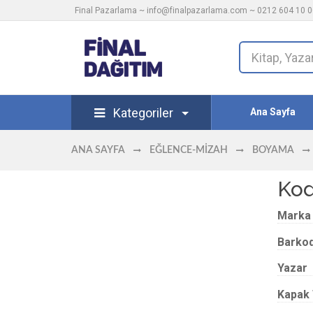
Final Pazarlama ~
info@finalpazarlama.com
~ 0212 604 10 00
Kategoriler
Ana Sayfa
ANA SAYFA
EĞLENCE-MIZAH
BOYAMA
Kod
Marka
Barko
Yazar
Kapak 