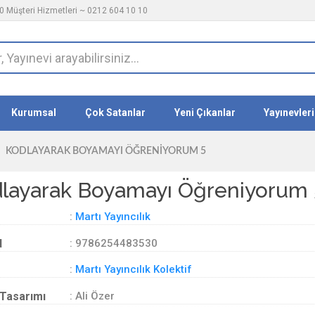
 Müşteri Hizmetleri ~ 0212 604 10 10
Kurumsal
Çok Satanlar
Yeni Çıkanlar
Yayınevleri
KODLAYARAK BOYAMAYI ÖĞRENIYORUM 5
layarak Boyamayı Öğreniyorum 
:
Martı Yayıncılık
d
: 9786254483530
:
Martı Yayıncılık Kolektif
Tasarımı
: Ali Özer