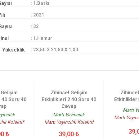
Sayısı
: 1.Baskı
ılı
: 2021
Sayısı
: 32
insi
: 1.Hamur
-Yükseklik
: 23,50 X 21,50 X 1,00
 Gelişim
Zihinsel Gelişim
Zihinsel
 1 40 Soru 40
Etkinlikleri 2 40 Soru 40
Etkinlikler
vap
Cevap
Martı Ya
yıncılık
Martı Yayıncılık
Martı Yayınc
ılık Kolektif
Martı Yayıncılık Kolektif
39,
00 ₺
39,00 ₺