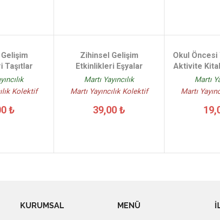
 Gelişim
Zihinsel Gelişim
Okul Öncesi 
ri Taşıtlar
Etkinlikleri Eşyalar
Aktivite Kita
yıncılık
Martı Yayıncılık
Martı Ya
ılık Kolektif
Martı Yayıncılık Kolektif
Martı Yayınc
00 ₺
39,00 ₺
19,
KURUMSAL
MENÜ
İ