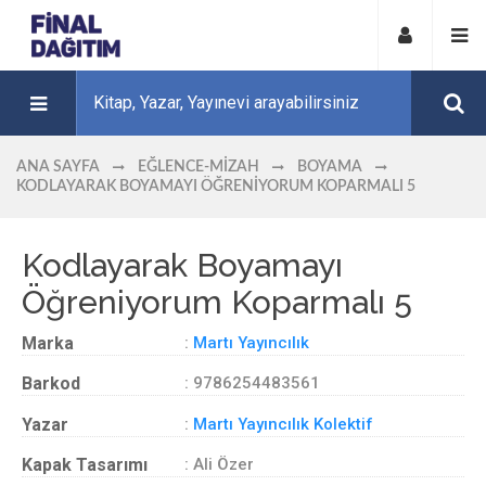
ANA SAYFA
EĞLENCE-MIZAH
BOYAMA
KODLAYARAK BOYAMAYI ÖĞRENIYORUM KOPARMALI 5
Kodlayarak Boyamayı
Öğreniyorum Koparmalı 5
Marka
:
Martı Yayıncılık
Barkod
: 9786254483561
Yazar
:
Martı Yayıncılık Kolektif
Kapak Tasarımı
: Ali Özer